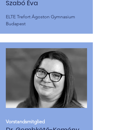
Szabó Éva
ELTE Trefort Ágoston Gymnasium
Budapest
Vorstandsmitglied
Dr. Gombkötő-Kemény