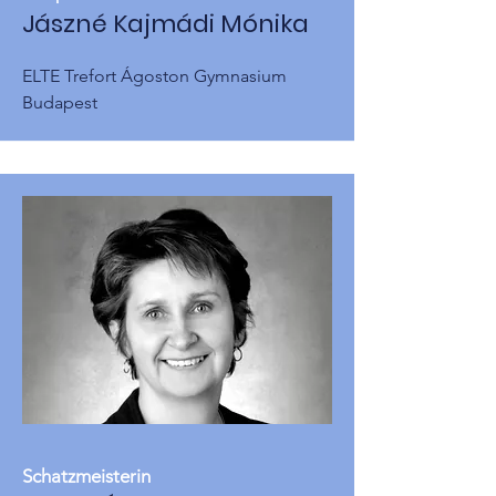
Jászné Kajmádi Mónika
ELTE Trefort Ágoston Gymnasium
Budapest
Schatzmeisterin