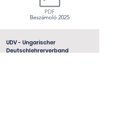
Beszámoló 2025
UDV - Ungarischer
Deutschlehrerverband
Wir freuen uns auf Ihre
Kontaktaufnahme.
E-Mail
:
ungarndaf@gmail.com
Anschrift:
H-1088 Budapest, Rákóczi út 5.
Melden Sie sich für unseren 
Newsletter an.