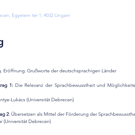
ecen, Egyetem tér 1, 4032 Ungarn
g
0	Begrüßung. Eröffnung. Grußworte der deutschsprachigen Länder
trag 1:
 Die Relevanz der Sprachbewusstheit und Möglichkeit
 Pintye-Lukács (Universität Debrecen)
rag 2
: Übersetzen als Mittel der Förderung der Sprachbewussthe
atár (Universität Debrecen)