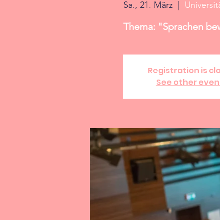
Sa., 21. März
  |  
Universi
Thema: "Sprachen bew
Registration is cl
See other even