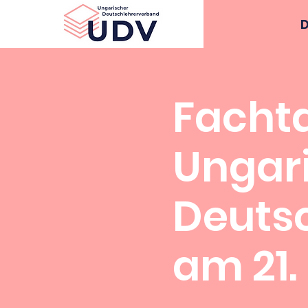
UDV
D
Facht
Ungar
Deuts
am 21.