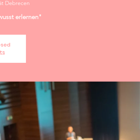
tät Debrecen
usst erlernen"
osed
ts